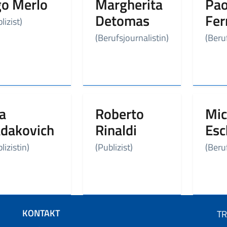
o Merlo
Margherita
Pao
Detomas
Fer
lizist)
(Berufsjournalistin)
(Beru
a
Roberto
Mic
dakovich
Rinaldi
Esc
lizistin)
(Publizist)
(Beru
KONTAKT
T