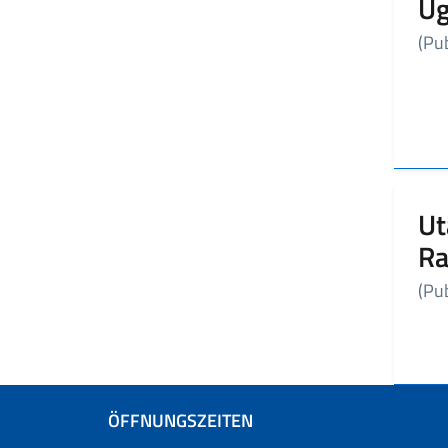
Ug
(Pub
Ut
Ra
(Pub
ÖFFNUNGSZEITEN