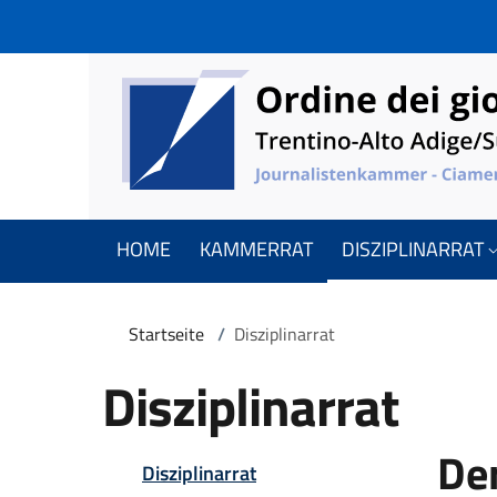
Direkt zum Inhalt
Skip to footer content
HOME
KAMMERRAT
DISZIPLINARRAT
Pfadnavigation
Startseite
/
Disziplinarrat
Disziplinarrat
Navigazione princip
De
Corpo:
Aktiv
Disziplinarrat