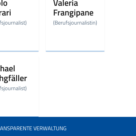
lo
Valeria
rari
Frangipane
fsjournalist)
(Berufsjournalistin)
hael
hgfäller
fsjournalist)
RANSPARENTE VERWALTUNG