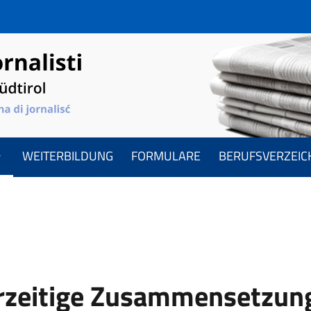
WEITERBILDUNG
FORMULARE
BERUFSVERZEIC
ale
rzeitige Zusammensetzun