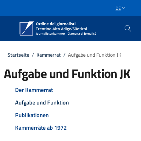
Direkt zum Inhalt
Skip to footer content
DE
SPRACHUMSC
Pfadnavigation
Startseite
/
Kammerrat
/
Aufgabe und Funktion JK
Aufgabe und Funktion JK
Navigazione principale
Der Kammerrat
Aktiv
Aufgabe und Funktion
Publikationen
Kammerräte ab 1972