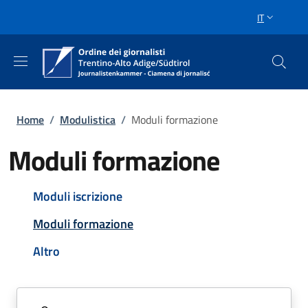
Salta al contenuto principale
Skip to footer content
IT
SELETTORE 
Briciole di pane
Home
/
Modulistica
/
Moduli formazione
Moduli formazione
Navigazione principale
Moduli iscrizione
Attivo
Moduli formazione
Altro